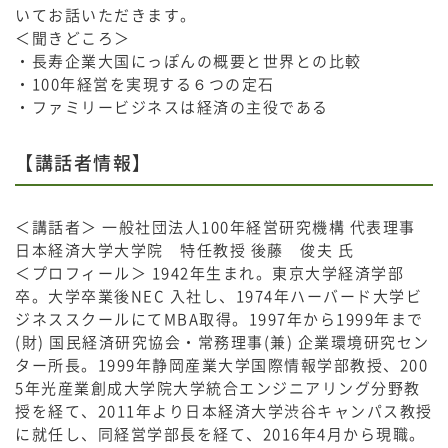
いてお話いただきます。
＜聞きどころ＞
・長寿企業大国にっぽんの概要と世界との比較
・100年経営を実現する６つの定石
・ファミリービジネスは経済の主役である
【講話者情報】
＜講話者＞ 一般社団法人100年経営研究機構 代表理事
日本経済大学大学院 特任教授 後藤 俊夫 氏
＜プロフィール＞ 1942年生まれ。東京大学経済学部
卒。大学卒業後NEC 入社し、1974年ハーバード大学ビ
ジネススクールにてMBA取得。1997年から1999年まで
(財) 国民経済研究協会・常務理事(兼) 企業環境研究セン
ター所長。1999年静岡産業大学国際情報学部教授、200
5年光産業創成大学院大学統合エンジニアリング分野教
授を経て、2011年より日本経済大学渋谷キャンパス教授
に就任し、同経営学部長を経て、2016年4月から現職。