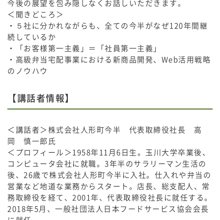
今後の展望を包み隠しなくお話しいただきます。
＜聞きどころ＞
・５社に分かれながらも、全ての今半がなぜ120年間継
続しているか
・「お客様第一主義」＝「社員第一主義」
・高級弁当宅配事業における新商品開発、Web活用戦略
のノウハウ
【講話者情報】
＜講話者＞株式会社人形町今半 代表取締役社長 高
岡 慎一郎氏
＜プロフィール＞1958年11月6日生。玉川大学卒業後、
コンピュータ会社に就職。3年半のサラリーマン生活の
後、26歳で株式会社人形町今半に入社。仕入れや弁当の
営業など地道な業務からスタート。店長、総支配人、常
務取締役を経て、2001年、代表取締役社長に就任する。
2018年5月、一般社団法人日本フードサービス協会会長