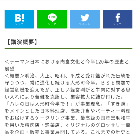
シェア
シェア
ツイート
シェア
【講演概要】
＜テーマ＞日本における肉食文化と今半120年の歴史と
展望
＜概要＞明治、大正、昭和、平成と受け継がれた伝統を
守りつつ、常に進化し続ける人形町今半。ＢＳＥ問題で
経営危機を迎えたが、正しい経営判断と牛肉に対する思
い入れにより苦難を克服し、業容拡大に結び付けた。
「ハレの日は人形町今半で！」が事業理念。「すき焼」
をメインとした日本料理店、高級弁当やパーティー料理
をお届けするケータリング事業、最高級の国産黒毛和牛
を用いた精肉店・惣菜店、オリジナルのグロッサリー商
品を企画・販売と事業展開している。これまでの歴史と